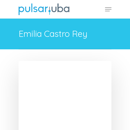
Skip
Menu
to
main
content
Emilia Castro Rey