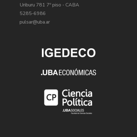
Uriburu 781 7º piso - CABA
5285-6986
pulsar@uba.ar