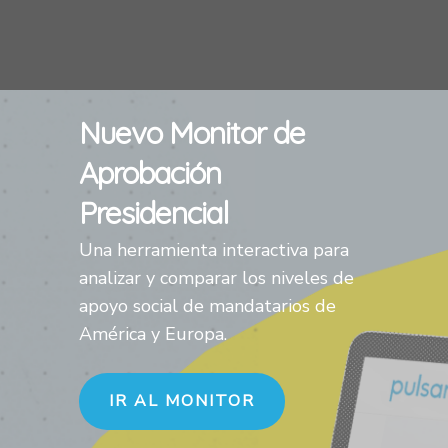
Nuevo Monitor de
Aprobación
Presidencial
Una herramienta interactiva para
analizar y comparar los niveles de
apoyo social de mandatarios de
América y Europa.
IR AL MONITOR